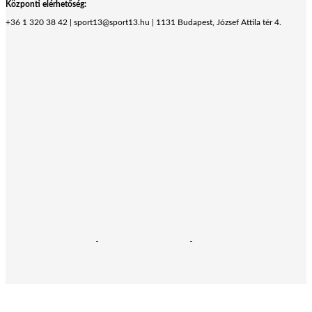
Központi elérhetőség:
+36 1 320 38 42 | sport13@sport13.hu | 1131 Budapest, József Attila tér 4.