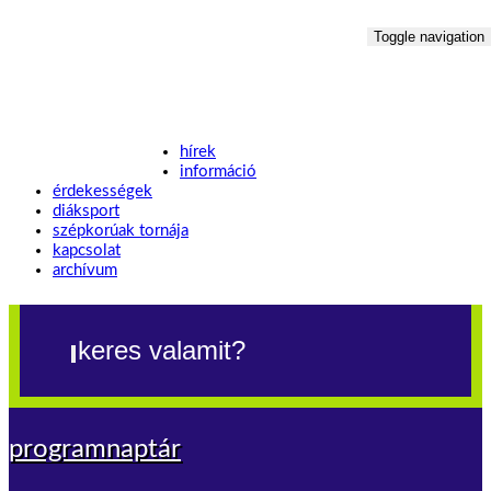
Toggle navigation
hírek
információ
érdekességek
diáksport
szépkorúak tornája
kapcsolat
archívum
programnaptár