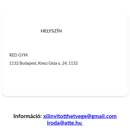
HELYSZÍN
RED GYM
1132
Budapest, Kresz Géza u. 24, 1132
Információ:
xiiinyitotthetvege@gmail.com
iroda@atte.hu