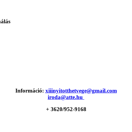
nálás
Információ:
xiiinyitotthetvege@gmail.com
iroda@atte.hu
+ 36
20/952-9168