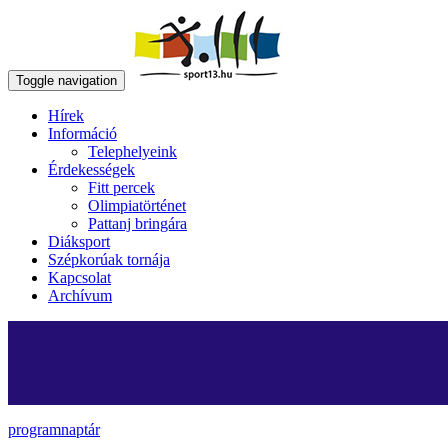
Toggle navigation
Hírek
Információ
Telephelyeink
Érdekességek
Fitt percek
Olimpiatörténet
Pattanj bringára
Diáksport
Szépkorúak tornája
Kapcsolat
Archívum
programnaptár