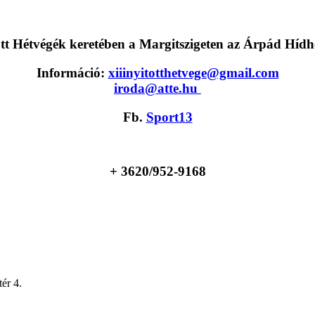
tt Hétvégék keretében a Margitszigeten az Árpád Hídho
Információ:
xiiinyitotthetvege@gmail.com
iroda@atte.hu
Fb.
Sport13
+ 36
20/952-9168
ér 4.