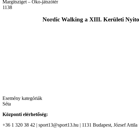
Margitsziget – Öko-játszótér
1138
Nordic Walking a XIII. Kerületi Nyito
Esemény kategóriák
Séta
Központi elérhetőség:
+36 1 320 38 42 | sport13@sport13.hu | 1131 Budapest, József Attila t