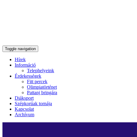
Toggle navigation
Hírek
Információ
Telephelyeink
Érdekességek
Fitt percek
Olimpiatörténet
Pattanj bringára
Diáksport
Szépkorúak tornája
Kapcsolat
Archívum