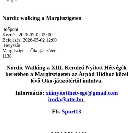
Nordic walking a Margitszigeten
Időpont
Kezdés:
2026-05-02 09:00
Befejezés:
2026-05-02 12:00
Helyszín
Margitsziget – Öko-játszótér
1138
Nordic Walking a XIII. Kerületi Nyitott Hétvégék
keretében a Margitszigeten az Árpád Hídhoz közel
lévő Öko-játszótértől indulva.
Információ:
xiiinyitotthetvege@gmail.com
iroda@atte.hu
Fb.
Sport13