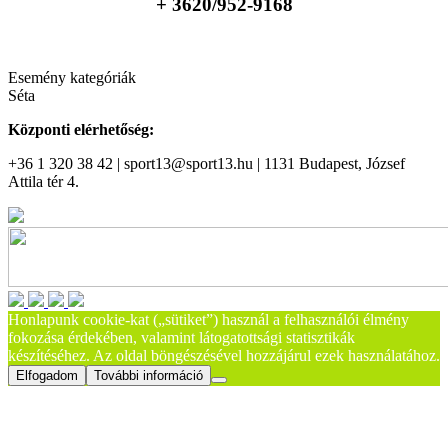
+ 36
20/952-9168
Esemény kategóriák
Séta
Központi elérhetőség:
+36 1 320 38 42 | sport13@sport13.hu | 1131 Budapest, József
Attila tér 4.
Honlapunk cookie-kat („sütiket”) használ a felhasználói élmény
fokozása érdekében, valamint látogatottsági statisztikák
készítéséhez. Az oldal böngészésével hozzájárul ezek használatához.
Elfogadom
További információ