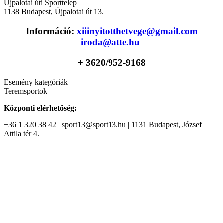
Újpalotai úti Sporttelep
1138
Budapest
,
Újpalotai út 13.
Információ:
xiiinyitotthetvege@gmail.com
iroda@atte.hu
+ 36
20/952-9168
Esemény kategóriák
Teremsportok
Központi elérhetőség:
+36 1 320 38 42 | sport13@sport13.hu | 1131 Budapest, József
Attila tér 4.