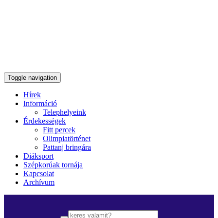
Toggle navigation
Hírek
Információ
Telephelyeink
Érdekességek
Fitt percek
Olimpiatörténet
Pattanj bringára
Diáksport
Szépkorúak tornája
Kapcsolat
Archívum