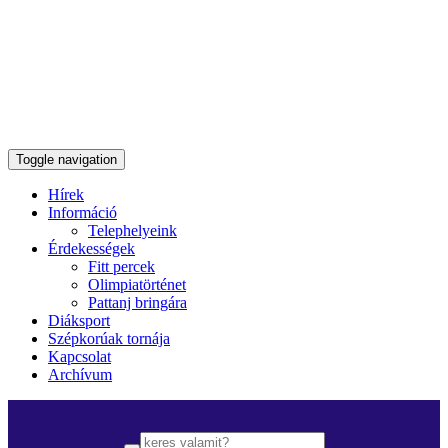
Toggle navigation
Hírek
Információ
Telephelyeink
Érdekességek
Fitt percek
Olimpiatörténet
Pattanj bringára
Diáksport
Szépkorúak tornája
Kapcsolat
Archívum