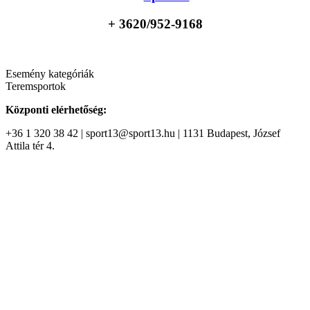
+ 36
20/952-9168
Esemény kategóriák
Teremsportok
Központi elérhetőség:
+36 1 320 38 42 | sport13@sport13.hu | 1131 Budapest, József
Attila tér 4.