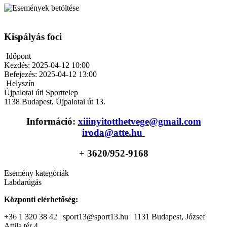
Kispályás foci
Időpont
Kezdés:
2025-04-12 10:00
Befejezés:
2025-04-12 13:00
Helyszín
Újpalotai úti Sporttelep
1138
Budapest
,
Újpalotai út 13.
Információ:
xiiinyitotthetvege@gmail.com
iroda@atte.hu
+ 36
20/952-9168
Esemény kategóriák
Labdarúgás
Központi elérhetőség:
+36 1 320 38 42 | sport13@sport13.hu | 1131 Budapest, József
Attila tér 4.