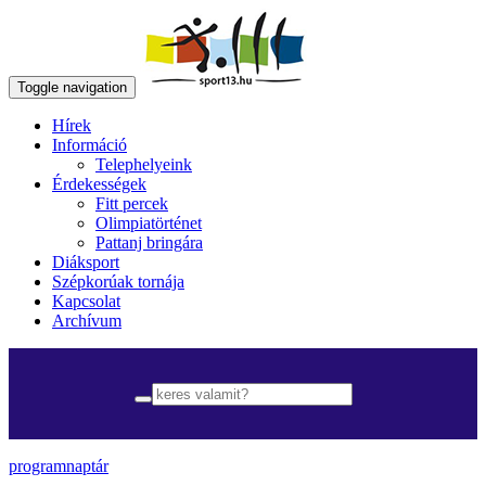
Toggle navigation
Hírek
Információ
Telephelyeink
Érdekességek
Fitt percek
Olimpiatörténet
Pattanj bringára
Diáksport
Szépkorúak tornája
Kapcsolat
Archívum
programnaptár