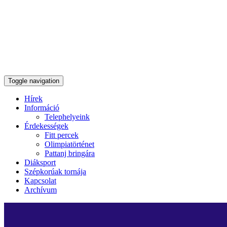
Toggle navigation
Hírek
Információ
Telephelyeink
Érdekességek
Fitt percek
Olimpiatörténet
Pattanj bringára
Diáksport
Szépkorúak tornája
Kapcsolat
Archívum