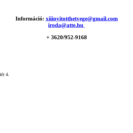
Információ:
xiiinyitotthetvege@gmail.com
iroda@atte.hu
+ 36
20/952-9168
ér 4.