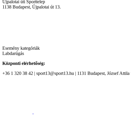
Újpalotai úti Sporttelep
1138
Budapest
,
Újpalotai út 13.
Esemény kategóriák
Labdarúgás
Központi elérhetőség:
+36 1 320 38 42 | sport13@sport13.hu | 1131 Budapest, József Attila t