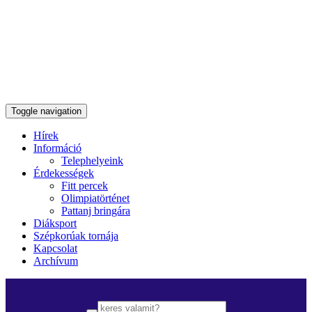
Toggle navigation
Hírek
Információ
Telephelyeink
Érdekességek
Fitt percek
Olimpiatörténet
Pattanj bringára
Diáksport
Szépkorúak tornája
Kapcsolat
Archívum