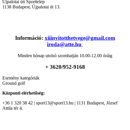
Újpalotai úti Sporttelep
1138
Budapest
,
Újpalotai út 13.
Információ:
xiiinyitotthetvege@gmail.com
iroda@atte.hu
Minden hónap utolsó szombatján 10.00-12.00 óráig
+ 36
20/952-9168
Esemény kategóriák
Ground golf
Központi elérhetőség:
+36 1 320 38 42 | sport13@sport13.hu | 1131 Budapest, József
Attila tér 4.