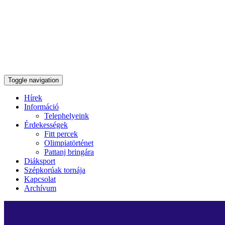
Toggle navigation
Hírek
Információ
Telephelyeink
Érdekességek
Fitt percek
Olimpiatörténet
Pattanj bringára
Diáksport
Szépkorúak tornája
Kapcsolat
Archívum