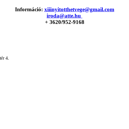
Információ:
xiiinyitotthetvege@gmail.com
iroda@atte.hu
+ 36
20/952-9168
ér 4.