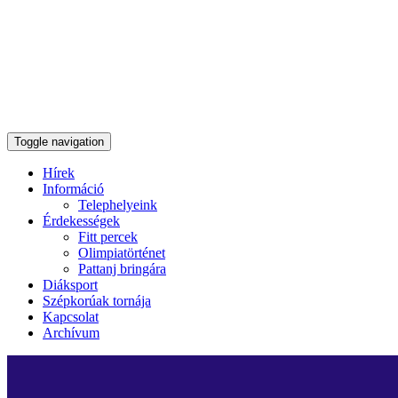
Toggle navigation
Hírek
Információ
Telephelyeink
Érdekességek
Fitt percek
Olimpiatörténet
Pattanj bringára
Diáksport
Szépkorúak tornája
Kapcsolat
Archívum