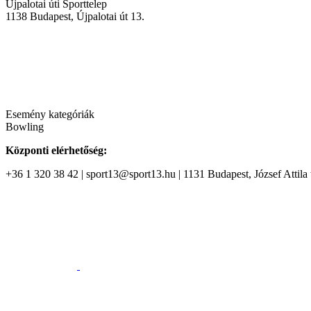
Újpalotai úti Sporttelep
1138
Budapest
,
Újpalotai út 13.
Esemény kategóriák
Bowling
Központi elérhetőség:
+36 1 320 38 42 | sport13@sport13.hu | 1131 Budapest, József Attila t