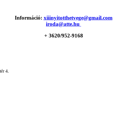
Információ:
xiiinyitotthetvege@gmail.com
iroda@atte.hu
+ 36
20/952-9168
ér 4.