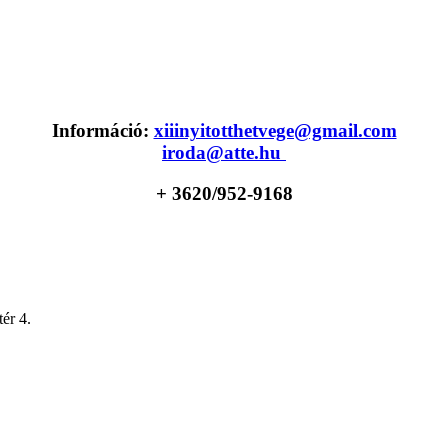
Információ:
xiiinyitotthetvege@gmail.com
iroda@atte.hu
+ 36
20/952-9168
ér 4.