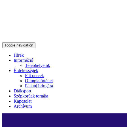
Toggle navigation
Hírek
Információ
Telephelyeink
Érdekességek
Fitt percek
Olimpiatörténet
Pattanj bringára
Diáksport
Szépkorúak tornája
Kapcsolat
Archívum