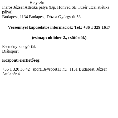
Helyszín
Iharos József Atlétika pálya (Bp. Honvéd SE Tüzér utcai atlétika
pálya)
Budapest
,
1134 Budapest, Dózsa György út 53.
Versennyel kapcsolatos információk: Tel.: +36 1 329-1617
(esőnap: október 2., csütörtök)
Esemény kategóriák
Diáksport
Központi elérhetőség:
+36 1 320 38 42 | sport13@sport13.hu | 1131 Budapest, József
Attila tér 4.