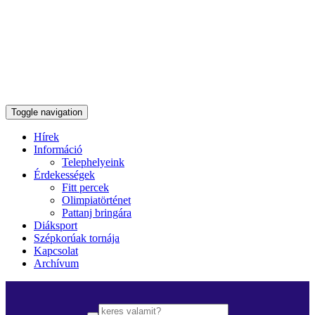
Toggle navigation
Hírek
Információ
Telephelyeink
Érdekességek
Fitt percek
Olimpiatörténet
Pattanj bringára
Diáksport
Szépkorúak tornája
Kapcsolat
Archívum