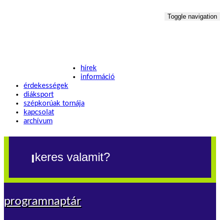
Toggle navigation
hírek
információ
érdekességek
diáksport
szépkorúak tornája
kapcsolat
archívum
programnaptár