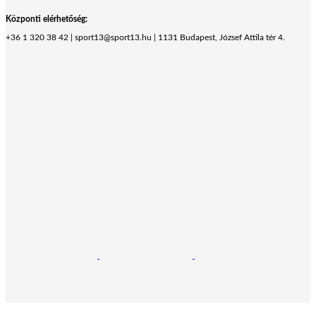
Központi elérhetőség:
+36 1 320 38 42 | sport13@sport13.hu | 1131 Budapest, József Attila tér 4.