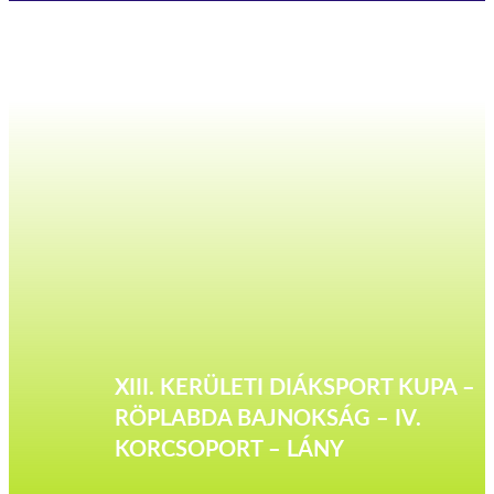
XIII. KERÜLETI DIÁKSPORT KUPA –
RÖPLABDA BAJNOKSÁG – IV.
KORCSOPORT – LÁNY