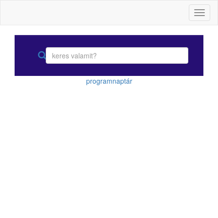
Toggl
naviga
programnaptár