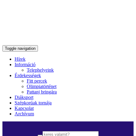
Toggle navigation
Hírek
Információ
Telephelyeink
Érdekességek
Fitt percek
Olimpiatörténet
Pattanj bringára
Diáksport
Szépkorúak tornája
Kapcsolat
Archívum