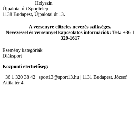
Helyszín
Újpalotai úti Sporttelep
1138
Budapest
,
Újpalotai út 13.
A versenyre előzetes nevezés szükséges.
Nevezéssel és versennyel kapcsolatos információk: Tel.: +36 1
329-1617
Esemény kategóriák
Diáksport
Központi elérhetőség:
+36 1 320 38 42 | sport13@sport13.hu | 1131 Budapest, József
Attila tér 4.