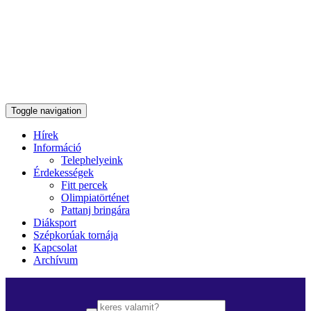
Toggle navigation
Hírek
Információ
Telephelyeink
Érdekességek
Fitt percek
Olimpiatörténet
Pattanj bringára
Diáksport
Szépkorúak tornája
Kapcsolat
Archívum