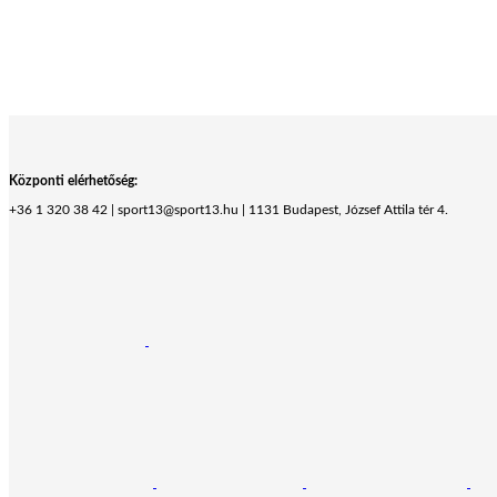
Központi elérhetőség:
+36 1 320 38 42 | sport13@sport13.hu | 1131 Budapest, József Attila tér 4.