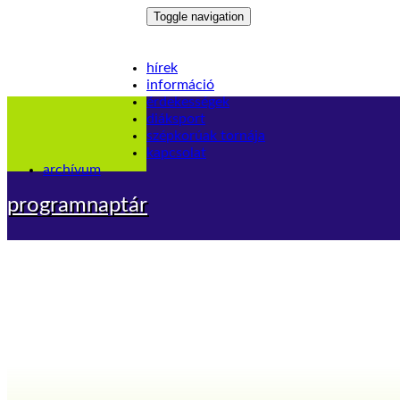
Toggle navigation
hírek
információ
érdekességek
diáksport
szépkorúak tornája
kapcsolat
archívum
programnaptár