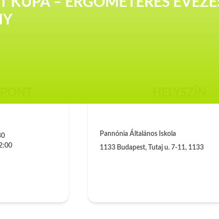
RT KUPA – ERGOMÉTERES EVEZÉS
NY
ŐPONT
HELYSZÍN
Pannónia Általános Iskola
30
2:00
1133
Budapest, Tutaj u. 7-11, 1133