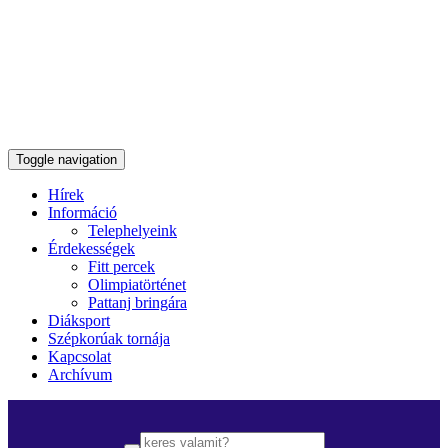
Toggle navigation
Hírek
Információ
Telephelyeink
Érdekességek
Fitt percek
Olimpiatörténet
Pattanj bringára
Diáksport
Szépkorúak tornája
Kapcsolat
Archívum