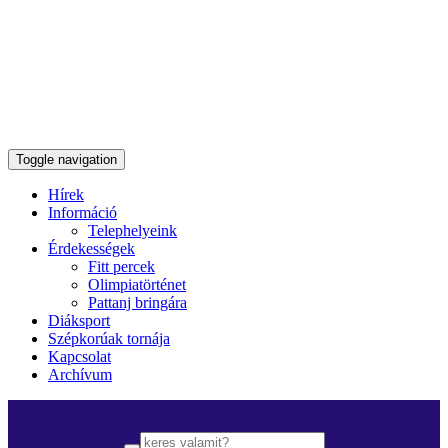
Toggle navigation
Hírek
Információ
Telephelyeink
Érdekességek
Fitt percek
Olimpiatörténet
Pattanj bringára
Diáksport
Szépkorúak tornája
Kapcsolat
Archívum