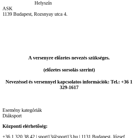
Helyszín
ASK
1139 Budapest, Rozsnyay utca 4.
A versenyre előzetes nevezés szükséges.
(előzetes sorsolás szerint)
Nevezéssel és versennyel kapcsolatos információk: Tel.: +36 1
329-1617
Esemény kategóriák
Diáksport
Központi elérhetőség:
+36 1 320 38 42 | sport13@sport13.hu | 1131 Budapest, József