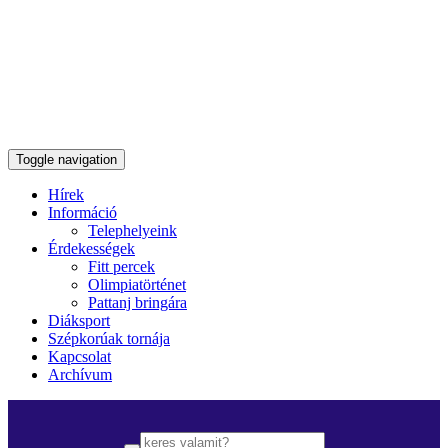
Toggle navigation
Hírek
Információ
Telephelyeink
Érdekességek
Fitt percek
Olimpiatörténet
Pattanj bringára
Diáksport
Szépkorúak tornája
Kapcsolat
Archívum