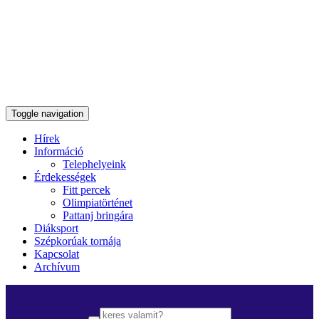
Toggle navigation
Hírek
Információ
Telephelyeink
Érdekességek
Fitt percek
Olimpiatörténet
Pattanj bringára
Diáksport
Szépkorúak tornája
Kapcsolat
Archívum