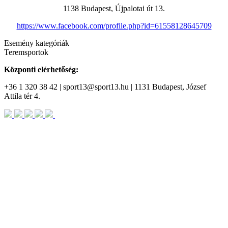
1138 Budapest, Újpalotai út 13.
https://www.facebook.com/profile.php?id=61558128645709
Esemény kategóriák
Teremsportok
Központi elérhetőség:
+36 1 320 38 42 | sport13@sport13.hu | 1131 Budapest, József
Attila tér 4.