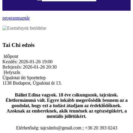
programnaptár
Tai Chi edzés
Időpont
Kezdés:
2026-01-26 19:00
Befejezés:
2026-01-26 20:30
Helyszín
Újpalotai úti Sporttelep
1138
Budapest
,
Újpalotai út 13.
Bálint Edina vagyok. 18 éve csikungozok, tajcsizok.
Életformámmá vált. Egyre inkább megerősödik bennem az a
gondolat, hogy ezt a tudást átadjam az érdeklődőknek.
Azoknak az embereknek, akik tennének az egészségükért, a
mentális jóllétükért.
Elérhetőség: tajcsiinfo@gmail.com ; +36 20 393 0243