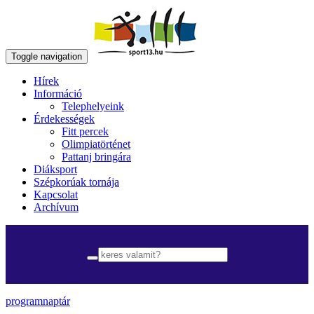
Toggle navigation
Hírek
Információ
Telephelyeink
Érdekességek
Fitt percek
Olimpiatörténet
Pattanj bringára
Diáksport
Szépkorúak tornája
Kapcsolat
Archívum
programnaptár