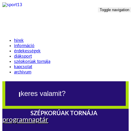
Toggle navigation
hírek
információ
érdekességek
diáksport
szépkorúak tornája
kapcsolat
archívum
SZÉPKORÚAK TORNÁJA
programnaptár