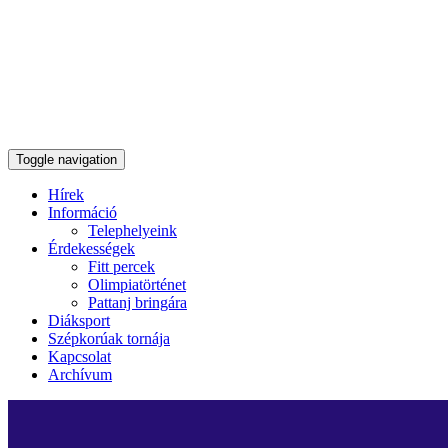
Toggle navigation
Hírek
Információ
Telephelyeink
Érdekességek
Fitt percek
Olimpiatörténet
Pattanj bringára
Diáksport
Szépkorúak tornája
Kapcsolat
Archívum