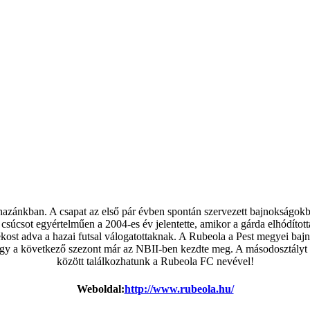
hazánkban. A csapat az első pár évben spontán szervezett bajnokságokban
csúcsot egyértelműen a 2004-es év jelentette, amikor a gárda elhódította
átékost adva a hazai futsal válogatottaknak. A Rubeola a Pest megyei ba
így a következő szezont már az NBII-ben kezdte meg. A másodosztályt is
között találkozhatunk a Rubeola FC nevével!
Weboldal:
http://www.rubeola.hu/