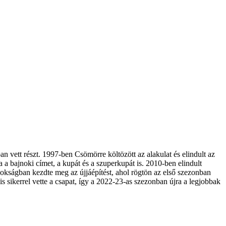
 vett részt. 1997-ben Csömörre költözött az alakulat és elindult az
 a bajnoki címet, a kupát és a szuperkupát is. 2010-ben elindult
jnokságban kezdte meg az újjáépítést, ahol rögtön az első szezonban
 sikerrel vette a csapat, így a 2022-23-as szezonban újra a legjobbak