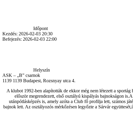
Időpont
Kezdés:
2026-02-03 20:30
Befejezés:
2026-02-03 22:00
Helyszín
ASK – „B” csarnok
1139
1139 Budapest, Rozsnyay utca 4.
A klubot 1992-ben alapították de ekkor még nem létezett a sportág 
először megrendezett, első osztályú kispályás bajnokságon is.A 
utánpótlásképzés is, amely azóta a Club fő profilja lett, számos j
bajnok lett. Az osztályozós mérkőzésen legyőzte a Sárvár együttesét,