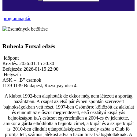
programnaptár
Rubeola Futsal edzés
Időpont
Kezdés:
2026-01-15 20:30
Befejezés:
2026-01-15 22:00
Helyszín
ASK – „B” csarnok
1139
1139 Budapest, Rozsnyay utca 4.
A klubot 1992-ben alapították de ekkor még nem létezett a sportág
hazánkban. A csapat az első pár évben spontán szervezett
bajnokságokban vett részt. 1997-ben Csömörre költözött az alakulat
és elindult az először megrendezett, első osztályú kispályás
bajnokságon is.A csúcsot egyértelműen a 2004-es év jelentette,
amikor a gárda elhódította a bajnoki címet, a kupát és a szuperkupát
is. 2010-ben elindult utánpótlásképzés is, amely azóta a Club fő
profilja lett, számos játékost adva a hazai futsal válogatottaknak. A