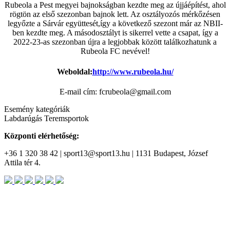
Rubeola a Pest megyei bajnokságban kezdte meg az újjáépítést, ahol
rögtön az első szezonban bajnok lett. Az osztályozós mérkőzésen
legyőzte a Sárvár együttesét,így a következő szezont már az NBII-
ben kezdte meg. A másodosztályt is sikerrel vette a csapat, így a
2022-23-as szezonban újra a legjobbak között találkozhatunk a
Rubeola FC nevével!
Weboldal:
http://www.rubeola.hu/
E-mail cím: fcrubeola@gmail.com
Esemény kategóriák
Labdarúgás
Teremsportok
Központi elérhetőség:
+36 1 320 38 42 | sport13@sport13.hu | 1131 Budapest, József
Attila tér 4.