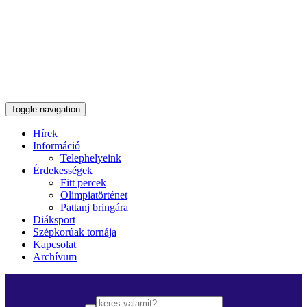
Toggle navigation
Hírek
Információ
Telephelyeink
Érdekességek
Fitt percek
Olimpiatörténet
Pattanj bringára
Diáksport
Szépkorúak tornája
Kapcsolat
Archívum