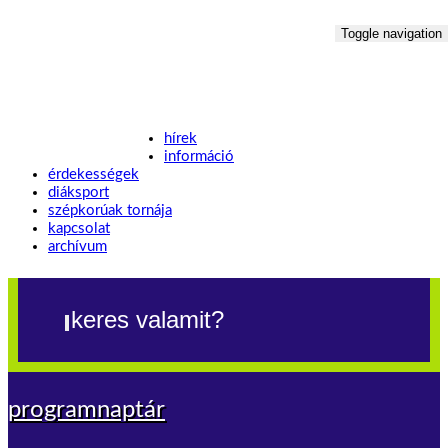
Toggle navigation
hírek
információ
érdekességek
diáksport
szépkorúak tornája
kapcsolat
archívum
programnaptár