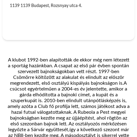
1139
1139 Budapest, Rozsnyay utca 4.
A klubot 1992-ben alapították de ekkor még nem létezett
a sportág hazánkban. A csapat az első pár évben spontán
szervezett bajnokságokban vett részt. 1997-ben
Csömörre költözött az alakulat és elindult az először
megrendezett, első osztályú kispályás bajnokságon is.A
csúcsot egyértelműen a 2004-es év jelentette, amikor a
gárda elhódította a bajnoki címet, a kupát és a
szuperkupát is. 2010-ben elindult utánpótlásképzés is,
amely azóta a Club fő profilja lett, számos játékost adva a
hazai futsal válogatottaknak. A Rubeola a Pest megyei
bajnokságban kezdte meg az újjáépítést, ahol rögtön az
első szezonban bajnok lett. Az osztályozós mérkőzésen
legyőzte a Sárvár együttesét,így a következő szezont már
az NBII-ben kezdte meg. A másodosztályt is sikerrel vette