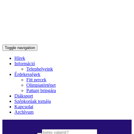
Toggle navigation
Hírek
Információ
Telephelyeink
Érdekességek
Fitt percek
Olimpiatörténet
Pattanj bringára
Diáksport
Szépkorúak tornája
Kapcsolat
Archívum