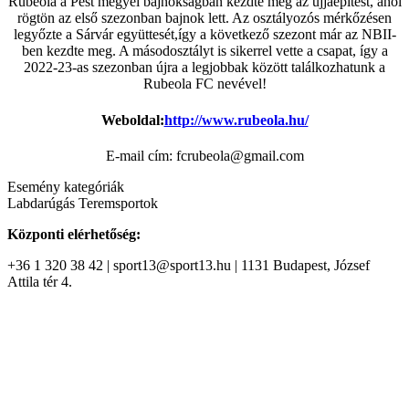
Rubeola a Pest megyei bajnokságban kezdte meg az újjáépítést, ahol
rögtön az első szezonban bajnok lett. Az osztályozós mérkőzésen
legyőzte a Sárvár együttesét,így a következő szezont már az NBII-
ben kezdte meg. A másodosztályt is sikerrel vette a csapat, így a
2022-23-as szezonban újra a legjobbak között találkozhatunk a
Rubeola FC nevével!
Weboldal:
http://www.rubeola.hu/
E-mail cím: fcrubeola@gmail.com
Esemény kategóriák
Labdarúgás
Teremsportok
Központi elérhetőség:
+36 1 320 38 42 | sport13@sport13.hu | 1131 Budapest, József
Attila tér 4.