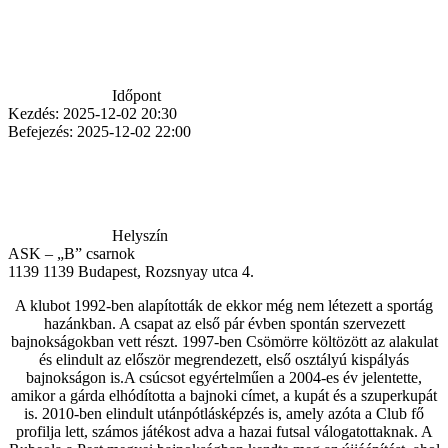
Időpont
Kezdés:
2025-12-02 20:30
Befejezés:
2025-12-02 22:00
Helyszín
ASK – „B” csarnok
1139
1139 Budapest, Rozsnyay utca 4.
A klubot 1992-ben alapították de ekkor még nem létezett a sportág
hazánkban. A csapat az első pár évben spontán szervezett
bajnokságokban vett részt. 1997-ben Csömörre költözött az alakulat
és elindult az először megrendezett, első osztályú kispályás
bajnokságon is.A csúcsot egyértelműen a 2004-es év jelentette,
amikor a gárda elhódította a bajnoki címet, a kupát és a szuperkupát
is. 2010-ben elindult utánpótlásképzés is, amely azóta a Club fő
profilja lett, számos játékost adva a hazai futsal válogatottaknak. A