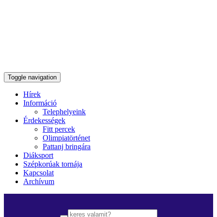
Toggle navigation
Hírek
Információ
Telephelyeink
Érdekességek
Fitt percek
Olimpiatörténet
Pattanj bringára
Diáksport
Szépkorúak tornája
Kapcsolat
Archívum