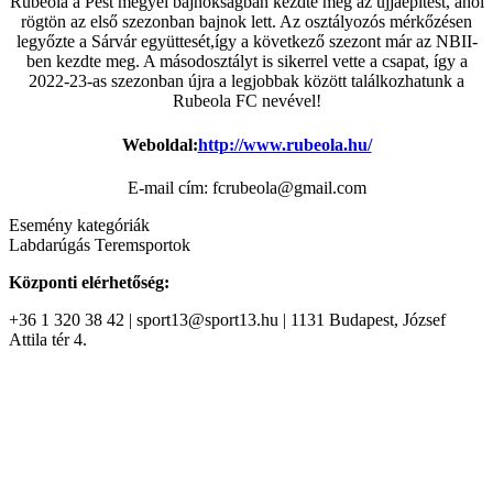
Rubeola a Pest megyei bajnokságban kezdte meg az újjáépítést, ahol
rögtön az első szezonban bajnok lett. Az osztályozós mérkőzésen
legyőzte a Sárvár együttesét,így a következő szezont már az NBII-
ben kezdte meg. A másodosztályt is sikerrel vette a csapat, így a
2022-23-as szezonban újra a legjobbak között találkozhatunk a
Rubeola FC nevével!
Weboldal:
http://www.rubeola.hu/
E-mail cím: fcrubeola@gmail.com
Esemény kategóriák
Labdarúgás
Teremsportok
Központi elérhetőség:
+36 1 320 38 42 | sport13@sport13.hu | 1131 Budapest, József
Attila tér 4.