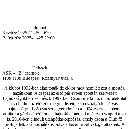
Időpont
Kezdés:
2025-11-25 20:30
Befejezés:
2025-11-25 22:00
Helyszín
ASK – „B” csarnok
1139
1139 Budapest, Rozsnyay utca 4.
A klubot 1992-ben alapították de ekkor még nem létezett a sportág
hazánkban. A csapat az első pár évben spontán szervezett
bajnokságokban vett részt. 1997-ben Csömörre költözött az alakulat
és elindult az először megrendezett, első osztályú kispályás
bajnokságon is.A csúcsot egyértelműen a 2004-es év jelentette,
amikor a gárda elhódította a bajnoki címet, a kupát és a szuperkupát
is. 2010-ben elindult utánpótlásképzés is, amely azóta a Club fő
profilja lett, számos játékost adva a hazai futsal válogatottaknak. A