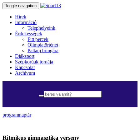
Toggle navigation
Hírek
Információ
Telephelyeink
Érdekességek
Fitt percek
Olimpiatörténet
Pattanj bringára
Diáksport
Szépkorúak tornája
Kapcsolat
Archívum
programnaptár
Ritmikus gimnasztika verseny