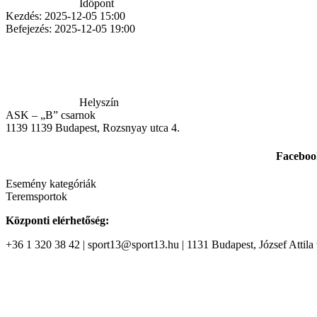
Időpont
Kezdés:
2025-12-05 15:00
Befejezés:
2025-12-05 19:00
Helyszín
ASK – „B” csarnok
1139
1139 Budapest, Rozsnyay utca 4.
Faceboo
Esemény kategóriák
Teremsportok
Központi elérhetőség:
+36 1 320 38 42 | sport13@sport13.hu | 1131 Budapest, József Attila t