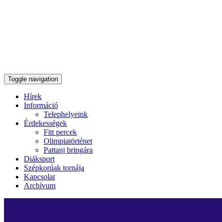
Toggle navigation
Hírek
Információ
Telephelyeink
Érdekességek
Fitt percek
Olimpiatörténet
Pattanj bringára
Diáksport
Szépkorúak tornája
Kapcsolat
Archívum