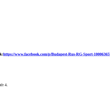
k:
https://www.facebook.com/p/Budapest-Rus-RG-Sport-10006365
ér 4.