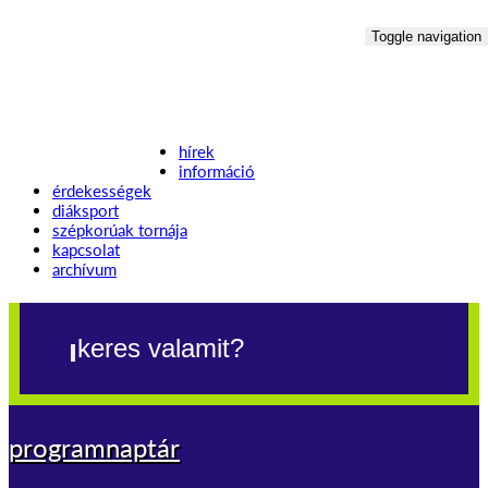
Toggle navigation
hírek
információ
érdekességek
diáksport
szépkorúak tornája
kapcsolat
archívum
programnaptár