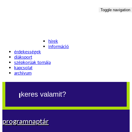
Toggle navigation
hírek
információ
érdekességek
diáksport
szépkorúak tornája
kapcsolat
archívum
programnaptár