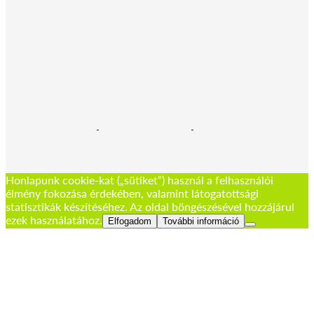
Honlapunk cookie-kat („sütiket”) használ a felhasználói
élmény fokozása érdekében, valamint látogatottsági
statisztikák készítéséhez. Az oldal böngészésével hozzájárul
ezek használatához.
Elfogadom
További információ