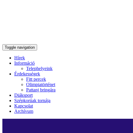
Toggle navigation
Hírek
Információ
Telephelyeink
Érdekességek
Fitt percek
Olimpiatörténet
Pattanj bringára
Diáksport
Szépkorúak tornája
Kapcsolat
Archívum