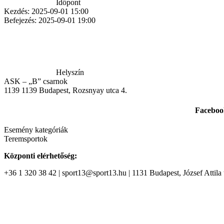
Időpont
Kezdés:
2025-09-01 15:00
Befejezés:
2025-09-01 19:00
Helyszín
ASK – „B” csarnok
1139
1139 Budapest, Rozsnyay utca 4.
Faceboo
Esemény kategóriák
Teremsportok
Központi elérhetőség:
+36 1 320 38 42 | sport13@sport13.hu | 1131 Budapest, József Attila t