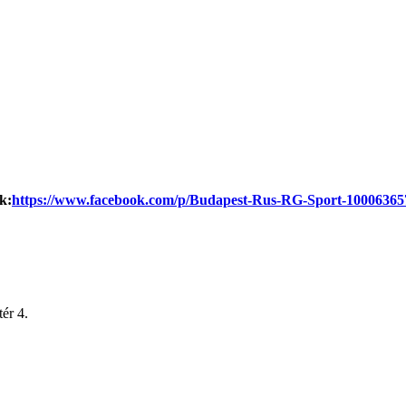
k:
https://www.facebook.com/p/Budapest-Rus-RG-Sport-10006365
ér 4.