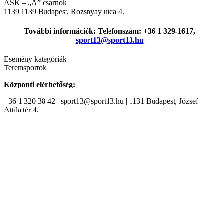
ASK – „A” csarnok
1139
1139 Budapest, Rozsnyay utca 4.
További információk: Telefonszám: +36 1 329-1617,
sport13@sport13.hu
Esemény kategóriák
Teremsportok
Központi elérhetőség:
+36 1 320 38 42 | sport13@sport13.hu | 1131 Budapest, József
Attila tér 4.