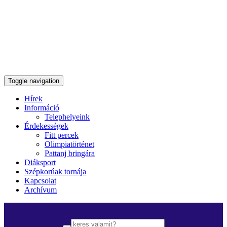
Toggle navigation
Hírek
Információ
Telephelyeink
Érdekességek
Fitt percek
Olimpiatörténet
Pattanj bringára
Diáksport
Szépkorúak tornája
Kapcsolat
Archívum