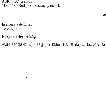
ASK – „A” csarnok
1139
1139 Budapest, Rozsnyay utca 4.
Tov
Esemény kategóriák
Teremsportok
Központi elérhetőség:
+36 1 320 38 42 | sport13@sport13.hu | 1131 Budapest, József Attila t