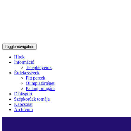
Toggle navigation
Hírek
Információ
Telephelyeink
Érdekességek
Fitt percek
Olimpiatörténet
Pattanj bringára
Diáksport
Szépkorúak tornája
Kapcsolat
Archívum