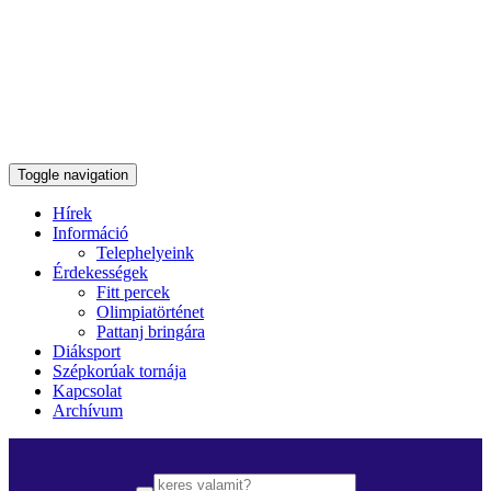
Toggle navigation
Hírek
Információ
Telephelyeink
Érdekességek
Fitt percek
Olimpiatörténet
Pattanj bringára
Diáksport
Szépkorúak tornája
Kapcsolat
Archívum