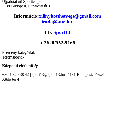
Újpalotai úti Sporttelep
1138
Budapest
,
Újpalotai út 13.
Információ:
xiiinyitotthetvege@gmail.com
iroda@atte.hu
Fb.
Sport13
+ 36
20/952-9168
Esemény kategóriák
Teremsportok
Központi elérhetőség:
+36 1 320 38 42 | sport13@sport13.hu | 1131 Budapest, József
Attila tér 4.