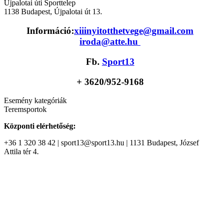
Újpalotai úti Sporttelep
1138
Budapest
,
Újpalotai út 13.
Információ:
xiiinyitotthetvege@gmail.com
iroda@atte.hu
Fb.
Sport13
+ 36
20/952-9168
Esemény kategóriák
Teremsportok
Központi elérhetőség:
+36 1 320 38 42 | sport13@sport13.hu | 1131 Budapest, József
Attila tér 4.