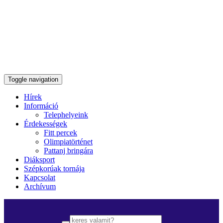
Toggle navigation
Hírek
Információ
Telephelyeink
Érdekességek
Fitt percek
Olimpiatörténet
Pattanj bringára
Diáksport
Szépkorúak tornája
Kapcsolat
Archívum