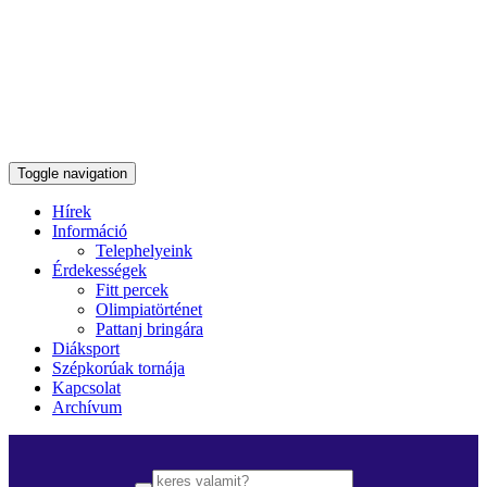
Toggle navigation
Hírek
Információ
Telephelyeink
Érdekességek
Fitt percek
Olimpiatörténet
Pattanj bringára
Diáksport
Szépkorúak tornája
Kapcsolat
Archívum