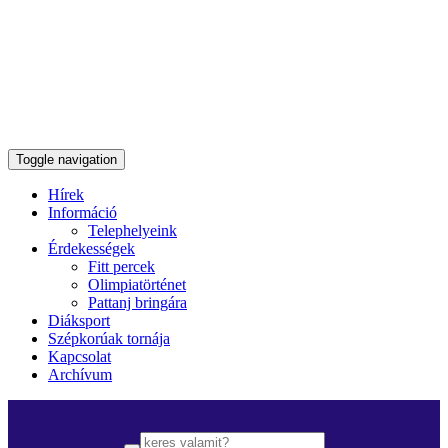
Toggle navigation
Hírek
Információ
Telephelyeink
Érdekességek
Fitt percek
Olimpiatörténet
Pattanj bringára
Diáksport
Szépkorúak tornája
Kapcsolat
Archívum