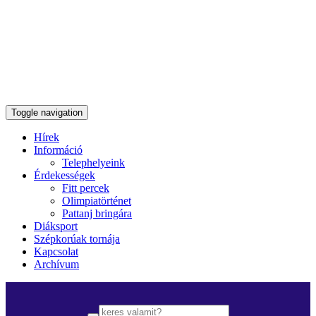
Toggle navigation
Hírek
Információ
Telephelyeink
Érdekességek
Fitt percek
Olimpiatörténet
Pattanj bringára
Diáksport
Szépkorúak tornája
Kapcsolat
Archívum