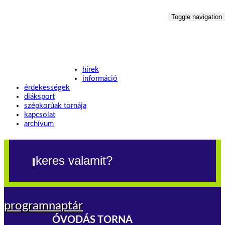
Toggle navigation
hírek
információ
érdekességek
diáksport
szépkorúak tornája
kapcsolat
archívum
programnaptár
ÓVODÁS TORNA