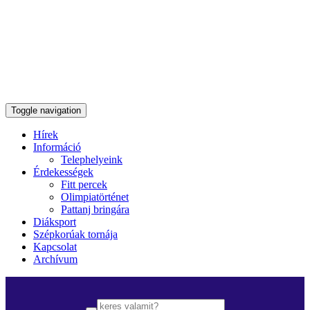
Toggle navigation
Hírek
Információ
Telephelyeink
Érdekességek
Fitt percek
Olimpiatörténet
Pattanj bringára
Diáksport
Szépkorúak tornája
Kapcsolat
Archívum