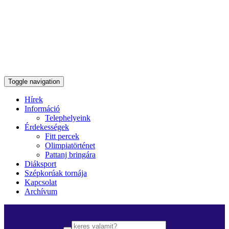
Toggle navigation
Hírek
Információ
Telephelyeink
Érdekességek
Fitt percek
Olimpiatörténet
Pattanj bringára
Diáksport
Szépkorúak tornája
Kapcsolat
Archívum