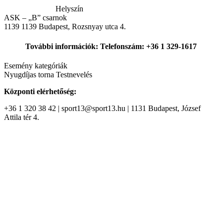
Helyszín
ASK – „B” csarnok
1139
1139 Budapest, Rozsnyay utca 4.
További információk: Telefonszám: +36 1 329-1617
Esemény kategóriák
Nyugdíjas torna
Testnevelés
Központi elérhetőség:
+36 1 320 38 42 | sport13@sport13.hu | 1131 Budapest, József
Attila tér 4.