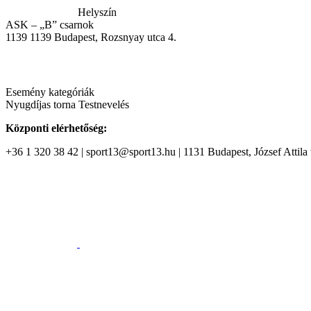
Helyszín
ASK – „B” csarnok
1139
1139 Budapest, Rozsnyay utca 4.
Esemény kategóriák
Nyugdíjas torna
Testnevelés
Központi elérhetőség:
+36 1 320 38 42 | sport13@sport13.hu | 1131 Budapest, József Attila t