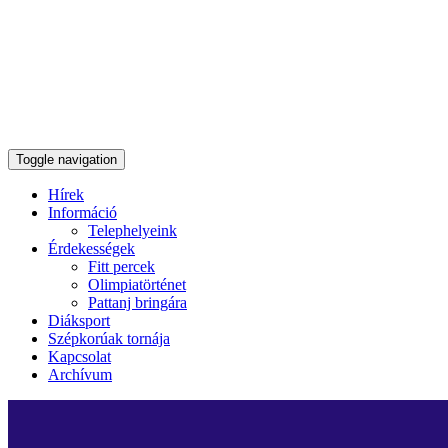
Toggle navigation
Hírek
Információ
Telephelyeink
Érdekességek
Fitt percek
Olimpiatörténet
Pattanj bringára
Diáksport
Szépkorúak tornája
Kapcsolat
Archívum