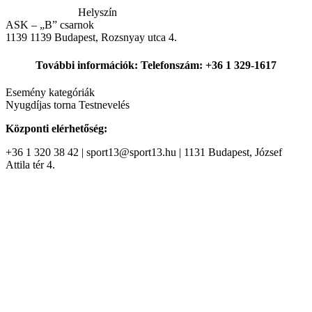
Helyszín
ASK – „B” csarnok
1139
1139 Budapest, Rozsnyay utca 4.
További információk: Telefonszám: +36 1 329-1617
Esemény kategóriák
Nyugdíjas torna
Testnevelés
Központi elérhetőség:
+36 1 320 38 42 | sport13@sport13.hu | 1131 Budapest, József
Attila tér 4.