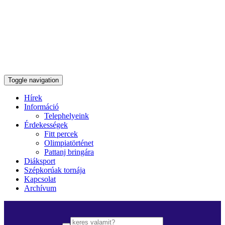
Toggle navigation
Hírek
Információ
Telephelyeink
Érdekességek
Fitt percek
Olimpiatörténet
Pattanj bringára
Diáksport
Szépkorúak tornája
Kapcsolat
Archívum