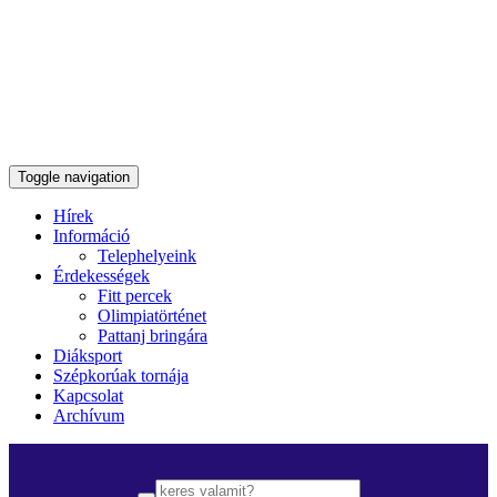
Toggle navigation
Hírek
Információ
Telephelyeink
Érdekességek
Fitt percek
Olimpiatörténet
Pattanj bringára
Diáksport
Szépkorúak tornája
Kapcsolat
Archívum