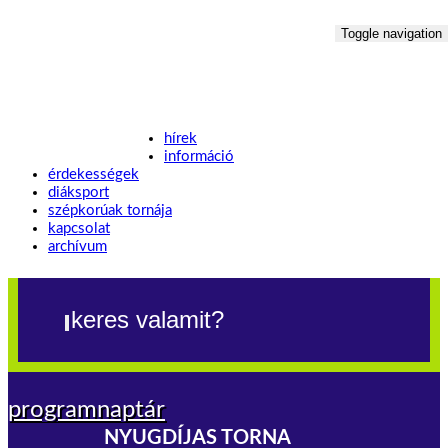
Toggle navigation
hírek
információ
érdekességek
diáksport
szépkorúak tornája
kapcsolat
archívum
programnaptár
NYUGDÍJAS TORNA