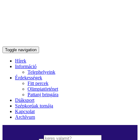
Toggle navigation
Hírek
Információ
Telephelyeink
Érdekességek
Fitt percek
Olimpiatörténet
Pattanj bringára
Diáksport
Szépkorúak tornája
Kapcsolat
Archívum