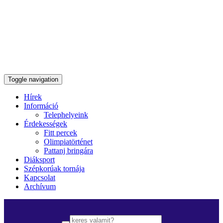
Toggle navigation
Hírek
Információ
Telephelyeink
Érdekességek
Fitt percek
Olimpiatörténet
Pattanj bringára
Diáksport
Szépkorúak tornája
Kapcsolat
Archívum