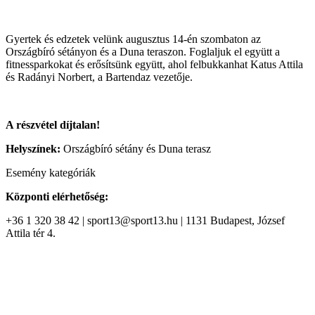
Gyertek és edzetek velünk augusztus 14-én szombaton az
Országbíró sétányon és a Duna teraszon. Foglaljuk el együtt a
fitnessparkokat és erősítsünk együtt, ahol felbukkanhat Katus Attila
és Radányi Norbert, a Bartendaz vezetője.
A részvétel díjtalan!
Helyszínek:
Országbíró sétány és Duna terasz
Esemény kategóriák
Központi elérhetőség:
+36 1 320 38 42 | sport13@sport13.hu | 1131 Budapest, József
Attila tér 4.